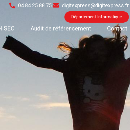
04 84 25 88 75
digitexpress@digitexpress.fr
Département Informatique
el SEO
Audit de référencement
Contact